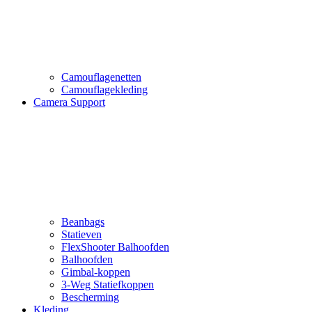
Camouflagenetten
Camouflagekleding
Camera Support
Beanbags
Statieven
FlexShooter Balhoofden
Balhoofden
Gimbal-koppen
3-Weg Statiefkoppen
Bescherming
Kleding