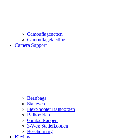
Camouflagenetten
Camouflagekleding
Camera Support
Beanbags
Statieven
FlexShooter Balhoofden
Balhoofden
Gimbal-koppen
3-Weg Statiefkoppen
Bescherming
Kleding