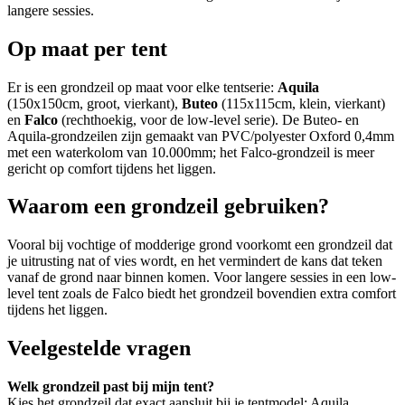
langere sessies.
Op maat per tent
Er is een grondzeil op maat voor elke tentserie:
Aquila
(150x150cm, groot, vierkant),
Buteo
(115x115cm, klein, vierkant)
en
Falco
(rechthoekig, voor de low-level serie). De Buteo- en
Aquila-grondzeilen zijn gemaakt van PVC/polyester Oxford 0,4mm
met een waterkolom van 10.000mm; het Falco-grondzeil is meer
gericht op comfort tijdens het liggen.
Waarom een grondzeil gebruiken?
Vooral bij vochtige of modderige grond voorkomt een grondzeil dat
je uitrusting nat of vies wordt, en het vermindert de kans dat teken
vanaf de grond naar binnen komen. Voor langere sessies in een low-
level tent zoals de Falco biedt het grondzeil bovendien extra comfort
tijdens het liggen.
Veelgestelde vragen
Welk grondzeil past bij mijn tent?
Kies het grondzeil dat exact aansluit bij je tentmodel: Aquila