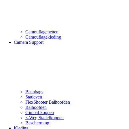
Camouflagenetten
Camouflagekleding
Camera Support
Beanbags
Statieven
FlexShooter Balhoofden
Balhoofden
Gimbal-koppen
3-Weg Statiefkoppen
Bescherming
Kleding