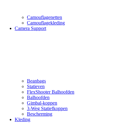
Camouflagenetten
Camouflagekleding
Camera Support
Beanbags
Statieven
FlexShooter Balhoofden
Balhoofden
Gimbal-koppen
3-Weg Statiefkoppen
Bescherming
Kleding