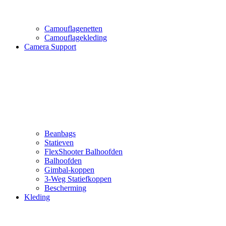
Camouflagenetten
Camouflagekleding
Camera Support
Beanbags
Statieven
FlexShooter Balhoofden
Balhoofden
Gimbal-koppen
3-Weg Statiefkoppen
Bescherming
Kleding