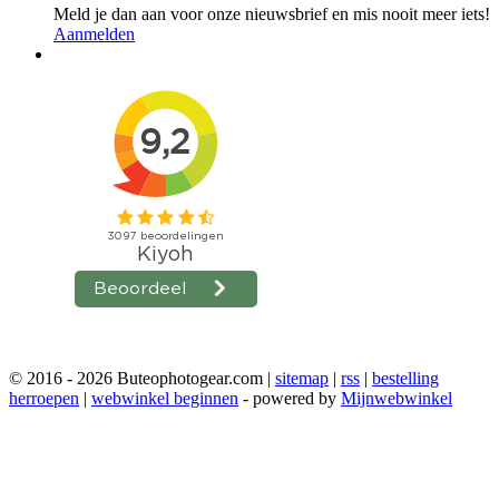
Meld je dan aan voor onze nieuwsbrief en mis nooit meer iets!
Aanmelden
© 2016 - 2026 Buteophotogear.com |
sitemap
|
rss
|
bestelling
herroepen
|
webwinkel beginnen
- powered by
Mijnwebwinkel