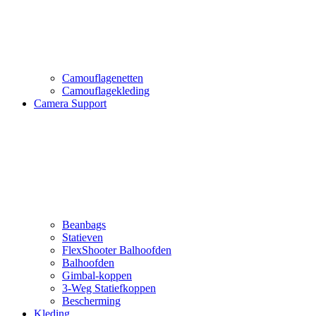
Camouflagenetten
Camouflagekleding
Camera Support
Beanbags
Statieven
FlexShooter Balhoofden
Balhoofden
Gimbal-koppen
3-Weg Statiefkoppen
Bescherming
Kleding